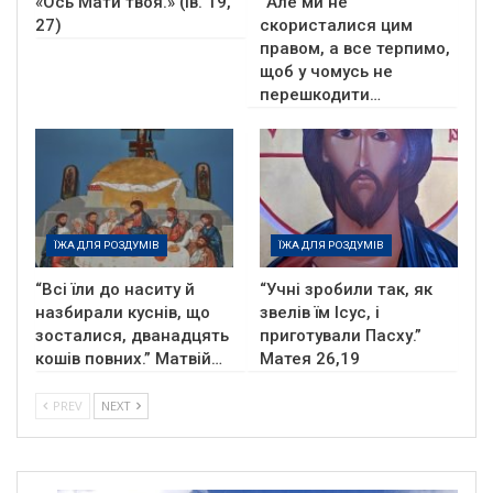
«Ось Мати твоя.» (Ів. 19,
“Але ми не
27)
скористалися цим
правом, а все терпимо,
щоб у чомусь не
перешкодити…
ЇЖА ДЛЯ РОЗДУМІВ
ЇЖА ДЛЯ РОЗДУМІВ
“Всі їли до наситу й
“Учні зробили так, як
назбирали куснів, що
звелів їм Ісус, і
зосталися, дванадцять
приготували Пасху.”
кошів повних.” Матвій…
Матея 26,19
PREV
NEXT