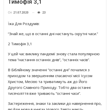
Тимофія 3,1
On
21.07.2020
23
Їжа Для Роздумів:
“Знай же, що в останні дні настануть скрутні часи.”
2 Тимофія 3,1
У цей час виклику пандемії знову стала популярною
тема “настання останніх днів”, “останніх часів”.
В Біблійному значенні “останні дні” почалися з
приходом та звершенням спасаючої місії Ісусом
Христом, Месією та триватимуть аж до Його
Другого Славного Приходу. Тобто два останні
тисячоліття вже тривають “останні часи”.
Застереження, знаки та заклики до навернення про,
які йде мова в книгах Нового Завіту мають