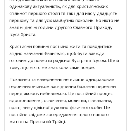
одинакову актуальність, як для християнських
спільнот першого століття так і для нас у двадцять
першому та для усіх майбутніх поколінь. Бо ніхто не
знає ні дня ні години Другого Славного Приходу
Ісуса Христа.
Християни повинні постійно жити та поводитись
згідно навчання Євангелія, щоб бути завжди
готовим до повноти радісної Зустрічі з Ісусом. Ще й
тому, що ніхто не знає коли саме помре.
Покаяння та навернення не є лише одноразовим
героїчним вчинком засвідчення бажання переміни
перед якоюсь небезпекою. Це постійний процес
вдосконалення, освячення, молитви, пізнавання,
праці, чину цілісної духовно-фізичної особи. Це
постійне свідоме зосередження цілого нашого
життя на Пресвятій Трійці.