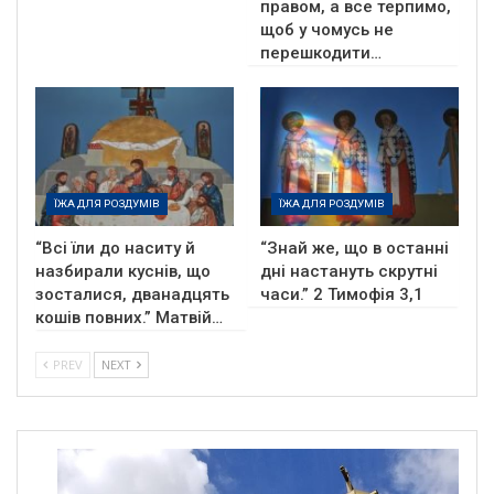
правом, а все терпимо,
щоб у чомусь не
перешкодити…
ЇЖА ДЛЯ РОЗДУМІВ
ЇЖА ДЛЯ РОЗДУМІВ
“Всі їли до наситу й
“Знай же, що в останні
назбирали куснів, що
дні настануть скрутні
зосталися, дванадцять
часи.” 2 Тимофія 3,1
кошів повних.” Матвій…
PREV
NEXT