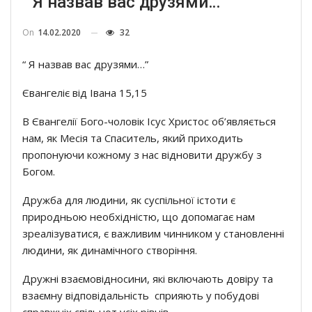
“ Я назвав вас друзями…”
On
14.02.2020
32
“ Я назвав вас друзями…”
Євангеліє від Івана 15,15
В Євангелії Бого-чоловік Ісус Христос об’являється
нам, як Месія та Спаситель, який приходить
пропонуючи кожному з нас відновити дружбу з
Богом.
Дружба для людини, як суспільної істоти є
природньою необхідністю, що допомагає нам
зреалізуватися, є важливим чинником у становленні
людини, як динамічного створіння.
Дружні взаємовідносини, які включають довіру та
взаємну відповідальність сприяють у побудові
справжніх спільнот усіх рівнів.