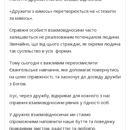
«Дружити з кимось» перетворюється на «стежити
за кимось».
Справжні особисті взаємовідносини часто
залишаються не реалізованим потенціалом людини.
Звичайно, що від цього страждає, як окрема людина
так суспільство в усіх формах.
Тому сьогодні є важливим переосмислити
Євангельське навчання, яке допомагає повернутись
на шлях справжності, та заохочує до досвіду дружби
з Богом.
Ісус, через дружбу, відкриває для кожного з нас
справжні взаємовідносини рівних у гідності осіб.
У дружніх взаємовідносинах ми стаємо
спроможними наповнити наше буття та поведінку
правдивим змістом, радісттю та любов’ю.