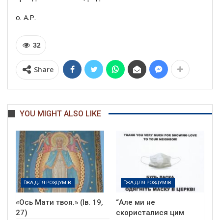
о. А.Р.
32
Share
YOU MIGHT ALSO LIKE
ЇЖА ДЛЯ РОЗДУМІВ
ЇЖА ДЛЯ РОЗДУМІВ
«Ось Мати твоя.» (Ів. 19,
“Але ми не
27)
скористалися цим