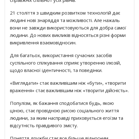
21 століття з швидким розвитком технологій дає
людині нові знаряддя та можливості. Але нажаль
вони не завжди використовуються для добра самої
людини. До нових викликів відносяться різні форми
викривлення взаємовідносин.
Для багатьох, використання сучасних засобів
суспільного спілкування сприяє утворенню ілюзій,
щодо власної ідентичності, та поведінки.
«Виглядати» стає важливішим ніж «бути», «творити
враження» стає важливішим ніж «творити дійсність».
Популізм, як бажання сподобатися будь, якою
ціною, стає провідною рисою соціального життя
людини, за яким насправді приховується егоїзм та
відсутність правдивого змісту.
Поняття дружби стає все більше відносним.