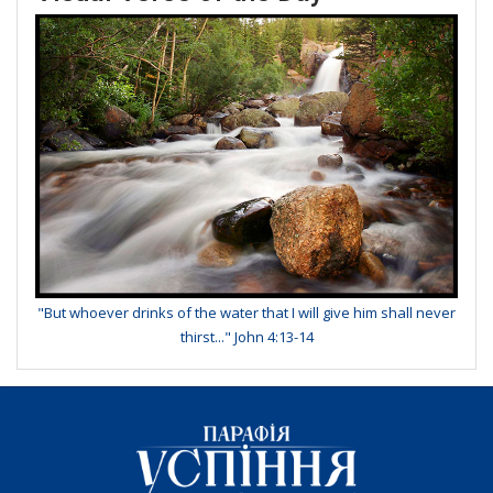
"But whoever drinks of the water that I will give him shall never
thirst..." John 4:13-14