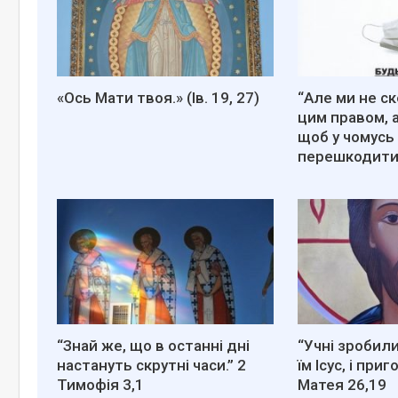
«Ось Мати твоя.» (Ів. 19, 27)
“Але ми не с
цим правом, 
щоб у чомусь
перешкодит
“Знай же, що в останні дні
“Учні зробили
настануть скрутні часи.” 2
їм Ісус, і при
Тимофія 3,1
Матея 26,19