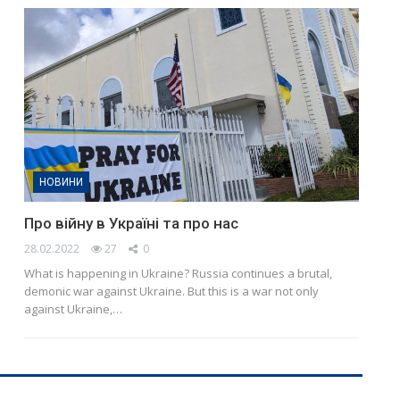
НОВИНИ
Про війну в Україні та про нас
28.02.2022
27
0
What is happening in Ukraine? Russia continues a brutal,
demonic war against Ukraine. But this is a war not only
against Ukraine,…