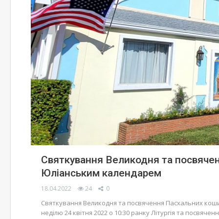
Святкування Великодня та посвячен
Юліанським календарем
18.04.2022
24
0
Святкування Великодня та посвячення Пасхальних кошик
неділю 24 квітня 2022 о 10:30 ранку Літургія та посвячен