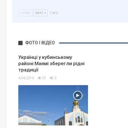
PREV
NEXT
1 of 2
ФОТО І ВІДЕО
Українці у кубинському
районі Маямі зберегли рідні
традиції
4.04.2016
25
0