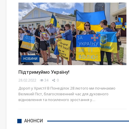
НОВИНИ
Підтримуймо Україну!
28.02.2022
34
0
Дорогі у Христі! В Понеділок 28 лютого ми починаємо
Великий Піст, благословенний час для духовного
відновлення та посиленого зростання у…
АНОНСИ