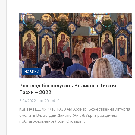
НОВИНИ
Розклад богослужінь Великого Тижня і
Пасхи – 2022
6.04.2022
20
0
КВІТНА НЕДІЛЯ 4/10 10:30 AM Архиєр. Божественна Літургія
очолить Вл. Богдан Данило (Анг. & Укр) з роздачею
поблагословленої Лози, Сповідь…