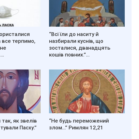
користалися
“Всі їли до наситу й
а все терпимо,
назбирали куснів, що
 не
зосталися, дванадцять
и…
кошів повних.”…
 так, як звелів
“Не будь переможений
готували Пасху.”
злом…” Римлян 12,21